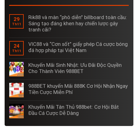
Rik88 và màn “phô diễn” billboard toàn cầu:
29
Sáng tạo đáng khen hay chiến lược gây
Th11
tranh cãi?
VIC88 và “Cơn sốt” giấy phép Cá cược bóng
24
đá hợp pháp tại Việt Nam
Th11
Khuyến Mãi Sinh Nhật: Ưu Đãi Độc Quyền
Cho Thành Viên 988BET
988BET khuyến Mãi 888K Cơ Hội Nhận Ngay
Tiền Cược Miễn Phí
Khuyến Mãi Tân Thủ 988bet: Cơ Hội Bắt
Đầu Cá Cược Dễ Dàng