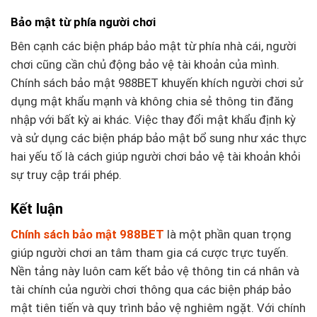
Bảo mật từ phía người chơi
Bên cạnh các biện pháp bảo mật từ phía nhà cái, người
chơi cũng cần chủ động bảo vệ tài khoản của mình.
Chính sách bảo mật 988BET khuyến khích người chơi sử
dụng mật khẩu mạnh và không chia sẻ thông tin đăng
nhập với bất kỳ ai khác. Việc thay đổi mật khẩu định kỳ
và sử dụng các biện pháp bảo mật bổ sung như xác thực
hai yếu tố là cách giúp người chơi bảo vệ tài khoản khỏi
sự truy cập trái phép.
Kết luận
Chính sách bảo mật 988BET
là một phần quan trọng
giúp người chơi an tâm tham gia cá cược trực tuyến.
Nền tảng này luôn cam kết bảo vệ thông tin cá nhân và
tài chính của người chơi thông qua các biện pháp bảo
mật tiên tiến và quy trình bảo vệ nghiêm ngặt. Với chính