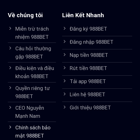
Về chúng tôi
Liên Kết Nhanh
Miễn trừ trách
Đăng ký 988BET
nhiệm 988BET
Đăng nhập 988BET
Câu hỏi thường
Nạp tiền 988BET
gặp 988BET
Rút tiền 988BET
Điều kiện và điều
khoản 988BET
Tải app 988BET
Quyền riêng tư
Liên hệ 988BET
988BET
Giới thiệu 988BET
CEO Nguyễn
Mạnh Nam
Chính sách bảo
mật 988BET