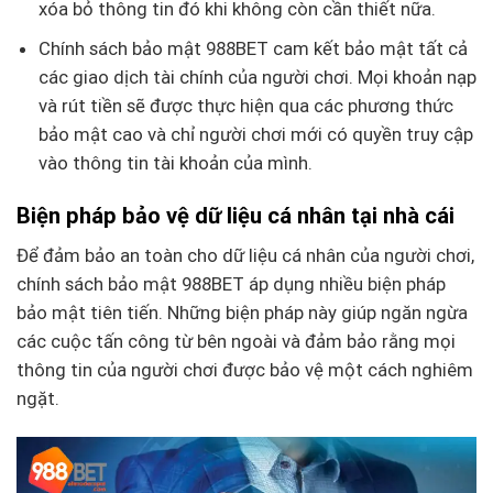
xóa bỏ thông tin đó khi không còn cần thiết nữa.
Chính sách bảo mật 988BET cam kết bảo mật tất cả
các giao dịch tài chính của người chơi. Mọi khoản nạp
và rút tiền sẽ được thực hiện qua các phương thức
bảo mật cao và chỉ người chơi mới có quyền truy cập
vào thông tin tài khoản của mình.
Biện pháp bảo vệ dữ liệu cá nhân tại nhà cái
Để đảm bảo an toàn cho dữ liệu cá nhân của người chơi,
chính sách bảo mật 988BET áp dụng nhiều biện pháp
bảo mật tiên tiến. Những biện pháp này giúp ngăn ngừa
các cuộc tấn công từ bên ngoài và đảm bảo rằng mọi
thông tin của người chơi được bảo vệ một cách nghiêm
ngặt.