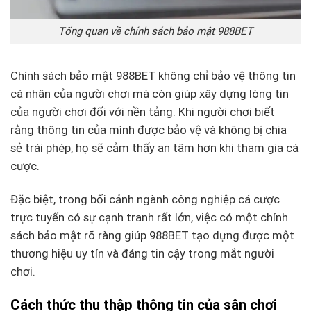
Tổng quan về chính sách bảo mật 988BET
Chính sách bảo mật 988BET không chỉ bảo vệ thông tin
cá nhân của người chơi mà còn giúp xây dựng lòng tin
của người chơi đối với nền tảng. Khi người chơi biết
rằng thông tin của mình được bảo vệ và không bị chia
sẻ trái phép, họ sẽ cảm thấy an tâm hơn khi tham gia cá
cược.
Đặc biệt, trong bối cảnh ngành công nghiệp cá cược
trực tuyến có sự cạnh tranh rất lớn, việc có một chính
sách bảo mật rõ ràng giúp 988BET tạo dựng được một
thương hiệu uy tín và đáng tin cậy trong mắt người
chơi.
Cách thức thu thập thông tin của sân chơi