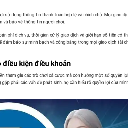
i sử dụng thông tin thanh toán hợp lệ và chính chủ. Mọi giao dị
n và bảo vệ thông tin người chơi.
n phí dịch vụ, thời gian xử lý giao dịch và giới hạn số tiền có th
ể đảm bảo sự minh bạch và công bằng trong mọi giao dịch tài c
 điều kiện điều khoản
yền tham gia các trò chơi cá cược mà còn hưởng một số quyền lợi
gặp phải các vấn đề phát sinh, họ cần hiểu rõ quyền lợi của mìn