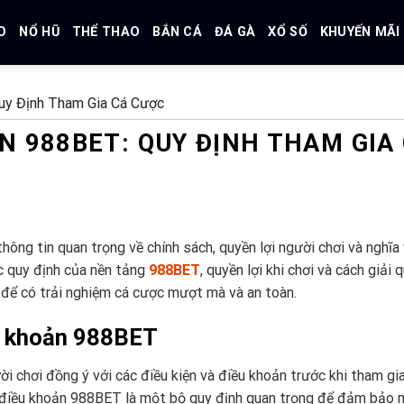
O
NỔ HŨ
THỂ THAO
BẮN CÁ
ĐÁ GÀ
XỔ SỐ
KHUYẾN MÃI
uy Định Tham Gia Cá Cược
ẢN 988BET: QUY ĐỊNH THAM GIA
ông tin quan trọng về chính sách, quyền lợi người chơi và nghĩa 
ác quy định của nền tảng
988BET
, quyền lợi khi chơi và cách giải 
ày để có trải nghiệm cá cược mượt mà và an toàn.
ều khoản 988BET
i chơi đồng ý với các điều kiện và điều khoản trước khi tham gia
à điều khoản 988BET là một bộ quy định quan trọng để đảm bảo 