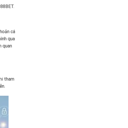
988BET.
khoản cá
mình qua
ên quan
hi tham
ễn.