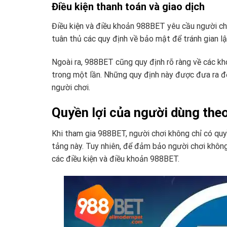
Điều kiện thanh toán và giao dịch
Điều kiện và điều khoản 988BET yêu cầu người chơ
tuân thủ các quy định về bảo mật để tránh gian lậ
Ngoài ra, 988BET cũng quy định rõ ràng về các khoả
trong một lần. Những quy định này được đưa ra đ
người chơi.
Quyền lợi của người dùng theo
Khi tham gia 988BET, người chơi không chỉ có qu
tảng này. Tuy nhiên, để đảm bảo người chơi không 
các điều kiện và điều khoản 988BET.