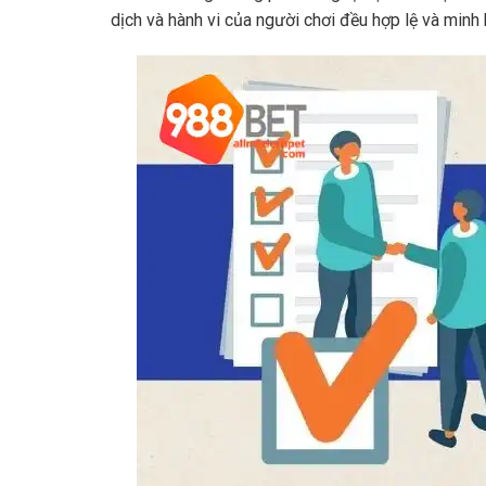
dịch và hành vi của người chơi đều hợp lệ và minh