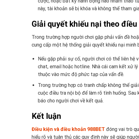
cược, hoặc bất kỳ hành động nào nhằm thao tú
này, tài khoản sẽ bị khóa và không thể tham gia
Giải quyết khiếu nại theo điề
Trong trường hợp người chơi gặp phải vấn đề hoặc
cung cấp một hệ thống giải quyết khiếu nại minh 
Nếu gặp phải sự cố, người chơi có thể liên hệ
chat, email hoặc hotline. Nhà cái cam kết xử lý
thuộc vào mức độ phức tạp của vấn đề.
Trong trường hợp có tranh chấp không thể giải
cuộc điều tra nội bộ để làm rõ tình huống. Sau 
báo cho người chơi về kết quả.
Kết luận
Điều kiện và điều khoản 988BET
đóng vai trò qu
hiểu rõ và tuân thủ các quy định này sẽ giúp ngườ