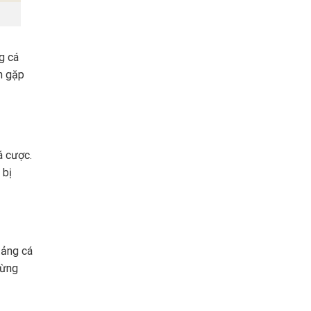
g cá
h gặp
á cược.
 bị
tảng cá
gừng