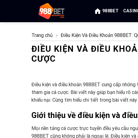
Bỏ
988BET
CASIN
qua
nội
dung
Trang chủ
»
Điều Kiện Và Điều Khoản 988BET: Q
ĐIỀU KIỆN VÀ ĐIỀU KHO
CƯỢC
Điều kiện và điều khoản 988BET cung cấp những th
tham gia cá cược. Bài viết này giúp bạn hiểu rõ c
khiếu nại. Cùng tìm hiểu chi tiết trong bài viết n
Giới thiệu về điều kiện và đi
Mọi nền tảng cá cược trực tuyến đều yêu cầu ngườ
988BET cũng không phải là ngoại lệ. Điều kiện v