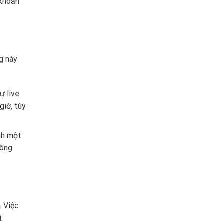
 khoản
g này
ư live
giờ, tùy
nh một
hông
. Việc
.